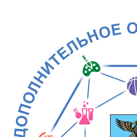
Phone:
+7 (991) 405-52-13
Email:
modelnyj.centr@belgov.ru
A