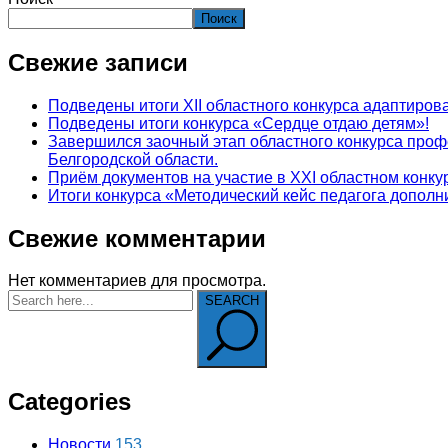
Поиск
Свежие записи
Подведены итоги XII областного конкурса адаптир
Подведены итоги конкурса «Сердце отдаю детям»!
Завершился заочный этап областного конкурса про
Белгородской области.
Приём документов на участие в XXI областном конк
Итоги конкурса «Методический кейс педагога допол
Свежие комментарии
Нет комментариев для просмотра.
SEARCH
Categories
Новости
153