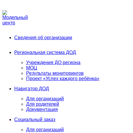
Phone:
+7 (991) 405-52-13
Email:
modelnyj.centr@belgov.ru
A
Сведения об организации
Региональная система ДОД
Учреждения ДО региона
МОЦ
Результаты мониторингов
Проект «Успех каждого ребёнка»
Навигатор ДОД
Для организаций
Для родителей
Документация
Социальный заказ
Для организаций