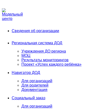
Phone:
+7 (991) 405-52-13
Email:
modelnyj.centr@belgov.ru
A
Сведения об организации
Региональная система ДОД
Учреждения ДО региона
МОЦ
Результаты мониторингов
Проект «Успех каждого ребёнка»
Навигатор ДОД
Для организаций
Для родителей
Документация
Социальный заказ
Для организаций