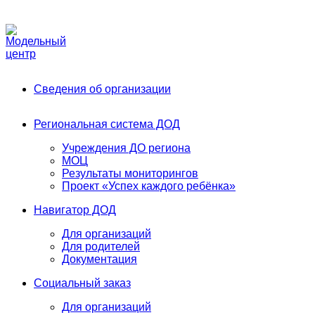
Phone:
+7 (991) 405-52-13
Email:
modelnyj.centr@belgov.ru
A
Сведения об организации
Региональная система ДОД
Учреждения ДО региона
МОЦ
Результаты мониторингов
Проект «Успех каждого ребёнка»
Навигатор ДОД
Для организаций
Для родителей
Документация
Социальный заказ
Для организаций