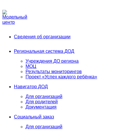
Phone:
+7 (991) 405-52-13
Email:
modelnyj.centr@belgov.ru
A
Сведения об организации
Региональная система ДОД
Учреждения ДО региона
МОЦ
Результаты мониторингов
Проект «Успех каждого ребёнка»
Навигатор ДОД
Для организаций
Для родителей
Документация
Социальный заказ
Для организаций