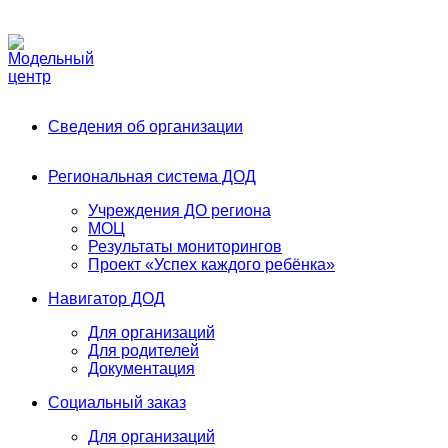
Phone:
+7 (991) 405-52-13
Email:
modelnyj.centr@belgov.ru
A
Сведения об организации
Региональная система ДОД
Учреждения ДО региона
МОЦ
Результаты мониторингов
Проект «Успех каждого ребёнка»
Навигатор ДОД
Для организаций
Для родителей
Документация
Социальный заказ
Для организаций