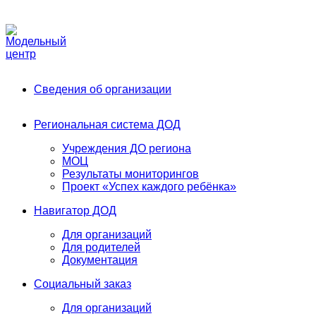
Phone:
+7 (991) 405-52-13
Email:
modelnyj.centr@belgov.ru
A
Сведения об организации
Региональная система ДОД
Учреждения ДО региона
МОЦ
Результаты мониторингов
Проект «Успех каждого ребёнка»
Навигатор ДОД
Для организаций
Для родителей
Документация
Социальный заказ
Для организаций