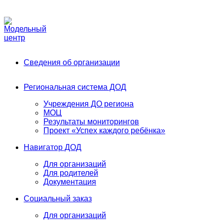
Phone:
+7 (991) 405-52-13
Email:
modelnyj.centr@belgov.ru
A
Сведения об организации
Региональная система ДОД
Учреждения ДО региона
МОЦ
Результаты мониторингов
Проект «Успех каждого ребёнка»
Навигатор ДОД
Для организаций
Для родителей
Документация
Социальный заказ
Для организаций