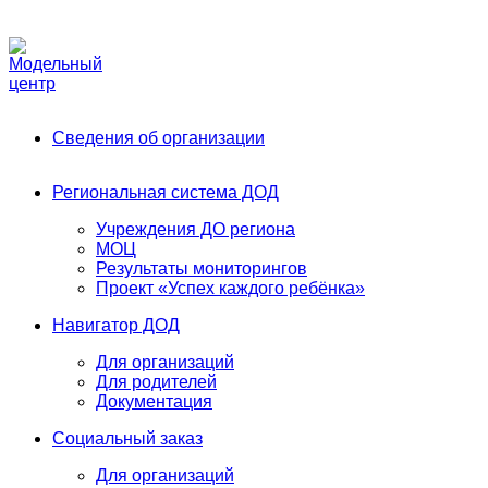
Phone:
+7 (991) 405-52-13
Email:
modelnyj.centr@belgov.ru
A
Сведения об организации
Региональная система ДОД
Учреждения ДО региона
МОЦ
Результаты мониторингов
Проект «Успех каждого ребёнка»
Навигатор ДОД
Для организаций
Для родителей
Документация
Социальный заказ
Для организаций