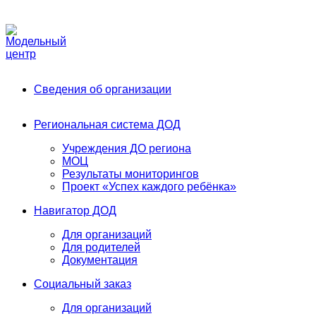
Phone:
+7 (991) 405-52-13
Email:
modelnyj.centr@belgov.ru
A
Сведения об организации
Региональная система ДОД
Учреждения ДО региона
МОЦ
Результаты мониторингов
Проект «Успех каждого ребёнка»
Навигатор ДОД
Для организаций
Для родителей
Документация
Социальный заказ
Для организаций