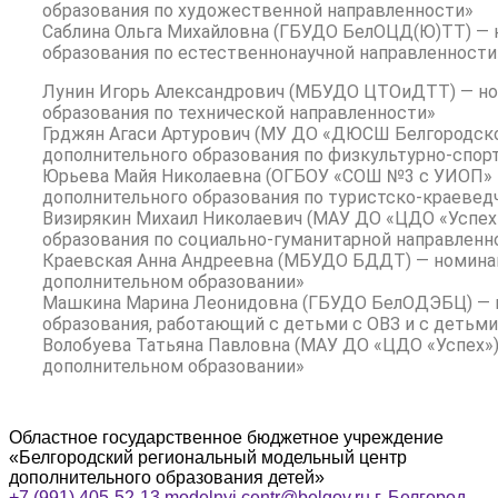
образования по художественной направленности»
Саблина Ольга Михайловна (ГБУДО БелОЦД(Ю)ТТ) — 
образования по естественнонаучной направленности
Лунин Игорь Александрович (МБУДО ЦТОиДТТ) — но
образования по технической направленности»
Грджян Агаси Артурович (МУ ДО «ДЮСШ Белгородско
дополнительного образования по физкультурно-спор
Юрьева Майя Николаевна (ОГБОУ «СОШ №3 с УИОП» г
дополнительного образования по туристско-краевед
Визирякин Михаил Николаевич (МАУ ДО «ЦДО «Успех»
образования по социально-гуманитарной направленн
Краевская Анна Андреевна (МБУДО БДДТ) — номина
дополнительном образовании»
Машкина Марина Леонидовна (ГБУДО БелОДЭБЦ) — н
образования, работающий с детьми с ОВЗ и с детьм
Волобуева Татьяна Павловна (МАУ ДО «ЦДО «Успех»
дополнительном образовании»
Областное государственное бюджетное учреждение
«Белгородский региональный модельный центр
дополнительного образования детей»
+7 (991) 405-52-13
modelnyj.centr@belgov.ru
г. Белгород,