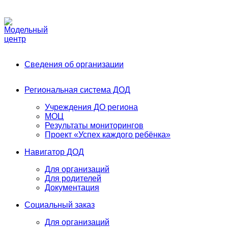
Phone:
+7 (991) 405-52-13
Email:
modelnyj.centr@belgov.ru
A
Сведения об организации
Региональная система ДОД
Учреждения ДО региона
МОЦ
Результаты мониторингов
Проект «Успех каждого ребёнка»
Навигатор ДОД
Для организаций
Для родителей
Документация
Социальный заказ
Для организаций